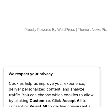
Proudly Powered By WordPress
|
Theme : News Pic
We respect your privacy
Cookies help us improve your experience,
deliver personalized content, and analyze
traffic. You can choose which cookies to allow
by clicking
Customize
. Click
Accept All
to
consent or
Reject All
to decline non-essential