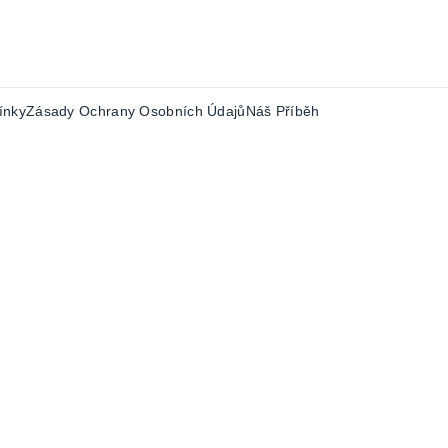
ínky
Zásady Ochrany Osobních Údajů
Náš Příběh