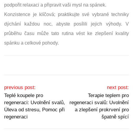
podpořit relaxaci a připravit vaši mysl na spánek.
Konzistence je klíčová; praktikujte své vybrané techniky
dýchání každou noc, abyste posílili jejich výhody. V
průběhu času může tato rutina vést ke zlepšení kvality
spánku a celkové pohody.
Post navigation
previous post:
next post:
Teplé koupele pro
Terapie teplem pro
regeneraci: Uvolnění svalů,
regeneraci svalů: Uvolnění
Úleva od stresu, Pomoc při
a zlepšení prokrvení pro
regeneraci
špatně spící