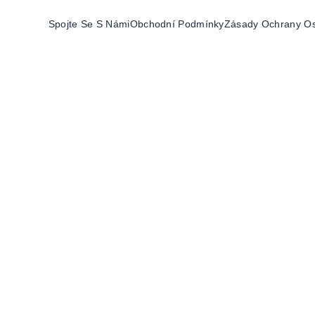
Spojte Se S Námi
Obchodní Podmínky
Zásady Ochrany Os