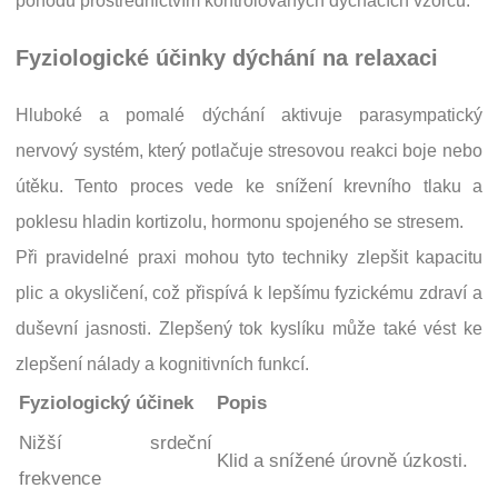
pohodu prostřednictvím kontrolovaných dýchacích vzorců.
Fyziologické účinky dýchání na relaxaci
Hluboké a pomalé dýchání aktivuje parasympatický
nervový systém, který potlačuje stresovou reakci boje nebo
útěku. Tento proces vede ke snížení krevního tlaku a
poklesu hladin kortizolu, hormonu spojeného se stresem.
Při pravidelné praxi mohou tyto techniky zlepšit kapacitu
plic a okysličení, což přispívá k lepšímu fyzickému zdraví a
duševní jasnosti. Zlepšený tok kyslíku může také vést ke
zlepšení nálady a kognitivních funkcí.
Fyziologický účinek
Popis
Nižší srdeční
Klid a snížené úrovně úzkosti.
frekvence