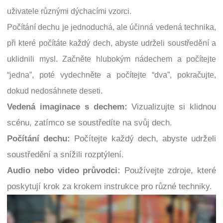
uživatele různými dýchacími vzorci.
Počítání dechu je jednoduchá, ale účinná vedená technika,
při které počítáte každý dech, abyste udrželi soustředění a
uklidnili mysl. Začněte hlubokým nádechem a počítejte
“jedna”, poté vydechněte a počítejte “dva”, pokračujte,
dokud nedosáhnete deseti.
Vedená imaginace s dechem:
Vizualizujte si klidnou
scénu, zatímco se soustředíte na svůj dech.
Počítání dechu:
Počítejte každý dech, abyste udrželi
soustředění a snížili rozptýlení.
Audio nebo video průvodci:
Používejte zdroje, které
poskytují krok za krokem instrukce pro různé techniky.