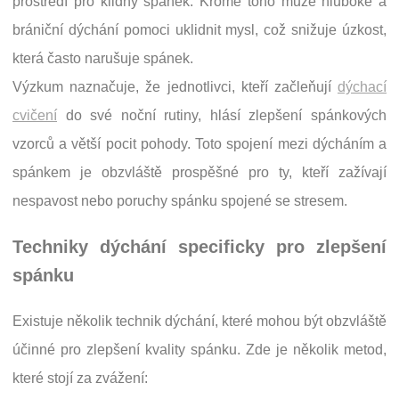
prostředí pro klidný spánek. Kromě toho může hluboké a
brániční dýchání pomoci uklidnit mysl, což snižuje úzkost,
která často narušuje spánek.
Výzkum naznačuje, že jednotlivci, kteří začleňují
dýchací
cvičení
do své noční rutiny, hlásí zlepšení spánkových
vzorců a větší pocit pohody. Toto spojení mezi dýcháním a
spánkem je obzvláště prospěšné pro ty, kteří zažívají
nespavost nebo poruchy spánku spojené se stresem.
Techniky dýchání specificky pro zlepšení
spánku
Existuje několik technik dýchání, které mohou být obzvláště
účinné pro zlepšení kvality spánku. Zde je několik metod,
které stojí za zvážení: