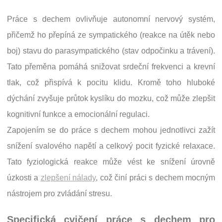
Práce s dechem ovlivňuje autonomní nervový systém,
přičemž ho přepíná ze sympatického (reakce na útěk nebo
boj) stavu do parasympatického (stav odpočinku a trávení).
Tato přeměna pomáhá snižovat srdeční frekvenci a krevní
tlak, což přispívá k pocitu klidu. Kromě toho hluboké
dýchání zvyšuje průtok kyslíku do mozku, což může zlepšit
kognitivní funkce a emocionální regulaci.
Zapojením se do práce s dechem mohou jednotlivci zažít
snížení svalového napětí a celkový pocit fyzické relaxace.
Tato fyziologická reakce může vést ke snížení úrovně
úzkosti a
zlepšení nálady
, což činí práci s dechem mocným
nástrojem pro zvládání stresu.
Specifická cvičení práce s dechem pro