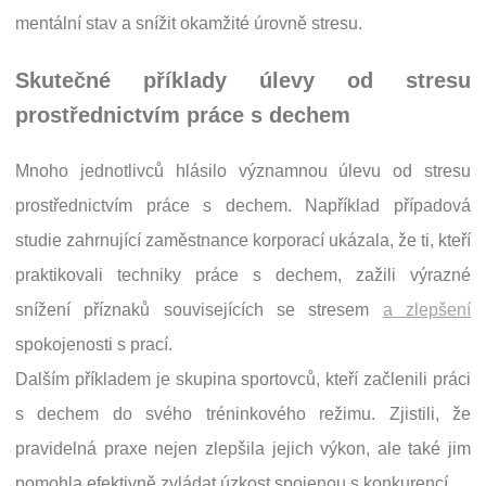
mentální stav a snížit okamžité úrovně stresu.
Skutečné příklady úlevy od stresu
prostřednictvím práce s dechem
Mnoho jednotlivců hlásilo významnou úlevu od stresu
prostřednictvím práce s dechem. Například případová
studie zahrnující zaměstnance korporací ukázala, že ti, kteří
praktikovali techniky práce s dechem, zažili výrazné
snížení příznaků souvisejících se stresem
a zlepšení
spokojenosti s prací.
Dalším příkladem je skupina sportovců, kteří začlenili práci
s dechem do svého tréninkového režimu. Zjistili, že
pravidelná praxe nejen zlepšila jejich výkon, ale také jim
pomohla efektivně zvládat úzkost spojenou s konkurencí.