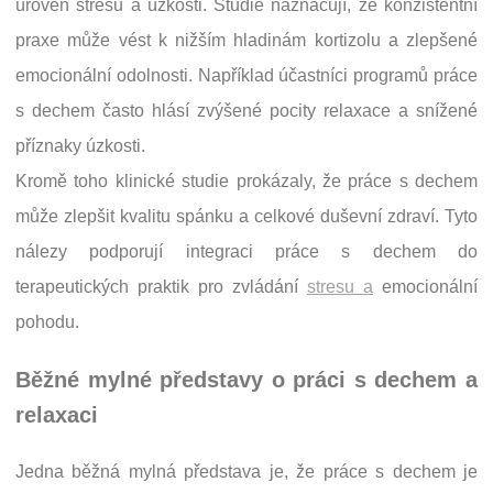
úroveň stresu a úzkosti. Studie naznačují, že konzistentní
praxe může vést k nižším hladinám kortizolu a zlepšené
emocionální odolnosti. Například účastníci programů práce
s dechem často hlásí zvýšené pocity relaxace a snížené
příznaky úzkosti.
Kromě toho klinické studie prokázaly, že práce s dechem
může zlepšit kvalitu spánku a celkové duševní zdraví. Tyto
nálezy podporují integraci práce s dechem do
terapeutických praktik pro zvládání
stresu a
emocionální
pohodu.
Běžné mylné představy o práci s dechem a
relaxaci
Jedna běžná mylná představa je, že práce s dechem je