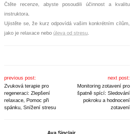
Čtěte recenze, abyste posoudili účinnost a kvalitu
instruktora.
Ujistěte se, že kurz odpovídá vašim konkrétním cílům,
jako je relaxace nebo
úleva od stresu
.
Post navigation
previous post:
next post:
Zvuková terapie pro
Monitoring zotavení pro
regeneraci: Zlepšení
špatně spící: Sledování
relaxace, Pomoc při
pokroku a hodnocení
spánku, Snížení stresu
zotavení
Ava Sinclair