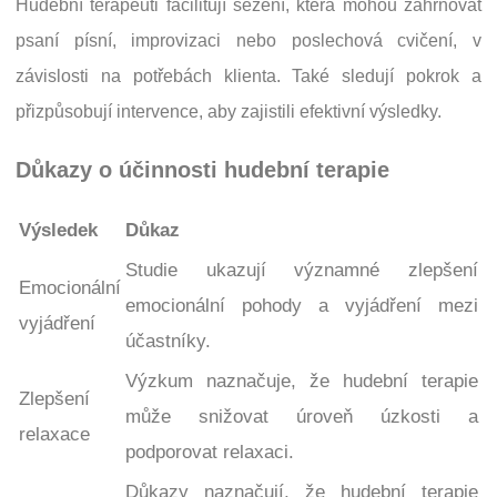
Hudební terapeuti facilitují sezení, která mohou zahrnovat
psaní písní, improvizaci nebo poslechová cvičení, v
závislosti na potřebách klienta. Také sledují pokrok a
přizpůsobují intervence, aby zajistili efektivní výsledky.
Důkazy o účinnosti hudební terapie
Výsledek
Důkaz
Studie ukazují významné zlepšení
Emocionální
emocionální pohody a vyjádření mezi
vyjádření
účastníky.
Výzkum naznačuje, že hudební terapie
Zlepšení
může snižovat úroveň úzkosti a
relaxace
podporovat relaxaci.
Důkazy naznačují, že hudební terapie