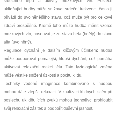
srdečního tepu a aktivity mozkových vln. Poslech
uklidňující hudby může snižovat srdeční frekvenci, často ji
přivádí do uvolněnějšího stavu, což může být pro celkové
zdraví prospěšné. Kromě toho může hudba měnit vzorce
mozkových vln, posouvat je ze stavu beta (bdělý) do stavu
alfa (uvolněný).
Regulace dýchání je dalším klíčovým účinkem; hudba
může podporovat pomalejší, hlubší dýchání, což pomáhá
aktivovat relaxační reakci těla. Tato fyziologická změna
může vést ke snížení úzkosti a pocitu klidu.
Techniky vedené imaginace kombinované s hudbou
mohou dále zlepšit relaxaci. Vizualizací klidných scén při
poslechu uklidňujících zvuků mohou jednotlivci prohloubit
svůj relaxační zážitek a podpořit duševní jasnost.