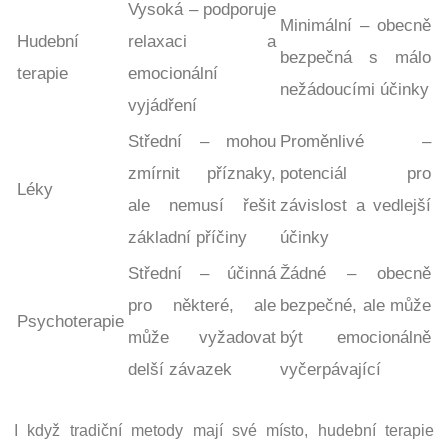
Vysoká – podporuje
Minimální – obecně
Hudební
relaxaci a
bezpečná s málo
terapie
emocionální
nežádoucími účinky
vyjádření
Střední – mohou
Proměnlivé –
zmírnit příznaky,
potenciál pro
Léky
ale nemusí řešit
závislost a vedlejší
základní příčiny
účinky
Střední – účinná
Žádné – obecně
pro některé, ale
bezpečné, ale může
Psychoterapie
může vyžadovat
být emocionálně
delší závazek
vyčerpávající
I když tradiční metody mají své místo, hudební terapie