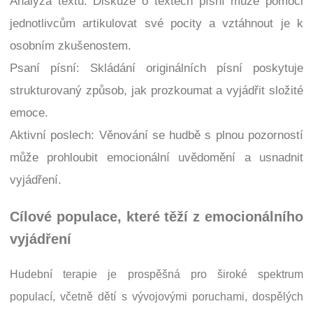
Analýza textů: Diskuze o textech písní může pomoci
jednotlivcům artikulovat své pocity a vztáhnout je k
osobním zkušenostem.
Psaní písní: Skládání originálních písní poskytuje
strukturovaný způsob, jak prozkoumat a vyjádřit složité
emoce.
Aktivní poslech: Věnování se hudbě s plnou pozorností
může prohloubit emocionální uvědomění a usnadnit
vyjádření.
Cílové populace, které těží z emocionálního
vyjádření
Hudební terapie je prospěšná pro široké spektrum
populací, včetně dětí s vývojovými poruchami, dospělých