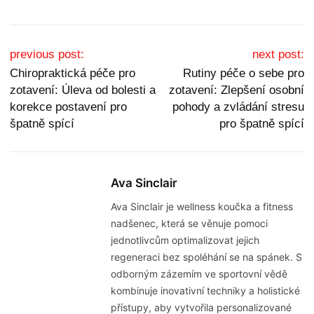
Post navigation
previous post:
next post:
Chiropraktická péče pro
Rutiny péče o sebe pro
zotavení: Úleva od bolesti a
zotavení: Zlepšení osobní
korekce postavení pro
pohody a zvládání stresu
špatně spící
pro špatně spící
Ava Sinclair
Ava Sinclair je wellness koučka a fitness
nadšenec, která se věnuje pomoci
jednotlivcům optimalizovat jejich
regeneraci bez spoléhání se na spánek. S
odborným zázemím ve sportovní vědě
kombinuje inovativní techniky a holistické
přístupy, aby vytvořila personalizované